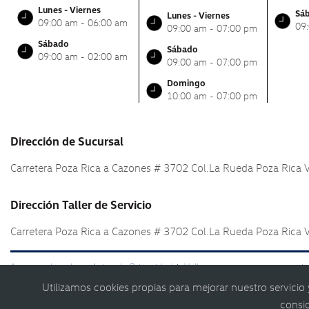
Lunes - Viernes
Sá
Lunes - Viernes
09:00 am - 06:00 am
09
09:00 am - 07:00 pm
Sábado
Sábado
09:00 am - 02:00 am
09:00 am - 07:00 pm
Domingo
10:00 am - 07:00 pm
Dirección de Sucursal
Carretera Poza Rica a Cazones # 3702 Col.La Rueda Poza Rica 
Dirección Taller de Servicio
Carretera Poza Rica a Cazones # 3702 Col.La Rueda Poza Rica 
Aspectos Legales y Aviso de Privacidad
Volkswagen:
autos
camio
|
y
Utilizamos cookies propias para mejorar nuestro servicio
© Volkswagen 2026
consi