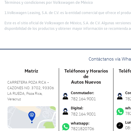
Términos y condiciones por Volkswagen de México
1.Volkswagen Leasing, S.A. de C.V. es la entidad comercial que ofrece el prod
Este es el sitio oficial de Volkswagen de México, S.A. de C.V. Algunas versione
disponibilidad de los productos y obtener mayor información se recomienda ac
Contáctanos vía What
Matriz
Teléfonos y Horarios
Teléf
de
Autos Nuevos
CARRETERA POZA RICA –
CAZONES NO. 3702, 93306
Conmutador:
Co
LA RUEDA, Poza Rica,
782.164.9001
78
Veracruz
Digital:
wh
78
782.164.9001
Lun
whatsapp:
08
7821820706