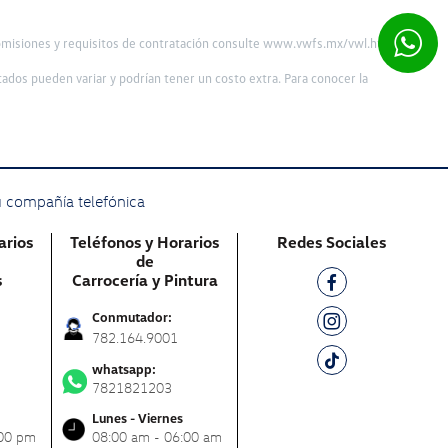
omisiones y requisitos de contratación consulte
www.vwfs.mx/vwl.html
rtados pueden variar y podrían tener un costo extra. Para conocer la
u compañía telefónica
arios
Teléfonos y Horarios
Redes Sociales
de
s
Carrocería y Pintura
Conmutador:
782.164.9001
whatsapp:
7821821203
Lunes - Viernes
:00 pm
08:00 am - 06:00 am