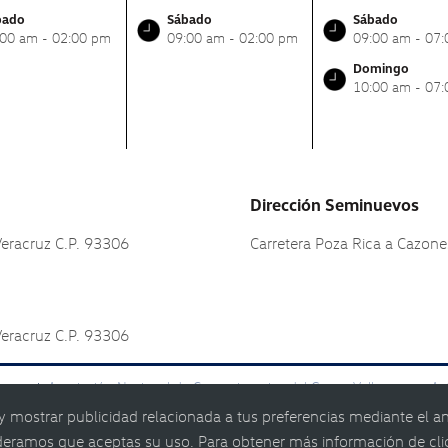
bado
Sábado
Sábado
:00 am - 02:00 pm
09:00 am - 02:00 pm
09:00 am - 07
Domingo
10:00 am - 07
Dirección Seminuevos
Veracruz C.P. 93306
Carretera Poza Rica a Cazon
Veracruz C.P. 93306
netas
Asociación Nacional de Concesionarios del Grupo Volkswagen, A.
|
 y mostrar publicidad relacionada a tus preferencias mediante el a
deramos que aceptas su uso. Para obtener más información de cl