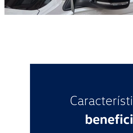
Característ
benefic