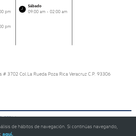
Sábado
:00 pm
09:00 am - 02:00 am
:00 pm
es # 3702 Col.La Rueda Poza Rica Veracruz C.P. 93306
 C. 2024
|
nálisis de hábitos de navegación. Si continúas navegando,
ic
aquí.