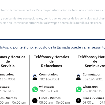
ucto con la marca respectiva. Para mayor información de términos, condiciones, c
s y equipamientos son opcionales, por lo que los costos de los vehículos aquí ofe
udir a su Distribuidor autorizado Volkswagen dentro de la República Mexicana.
sApp o por teléfono, el costo de la llamada puede variar según t
onos y Horarios
Teléfonos y Horarios
Teléfonos y Hor
de
de
de
Servicio
Refacciones
Seminuevo
nmutador:
Conmutador:
Conmutador:
2.164.9001
782.164.9001
782.164.9001
atsapp:
whatsapp:
whatsapp:
21820705
7821821560
7821820706
es - Viernes
Lunes - Viernes
Lunes - Viernes
:00 am - 06:00 pm
08:00 am - 06:00 pm
09:00 am - 07