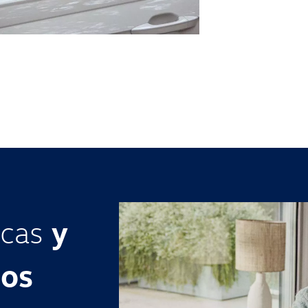
icas
y
ios