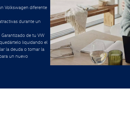
 un Volkswagen diferente
atractivas durante un
o Garantizado de tu VW
 quedártelo liquidando el
lar la deuda o tomar la
para un nuevo